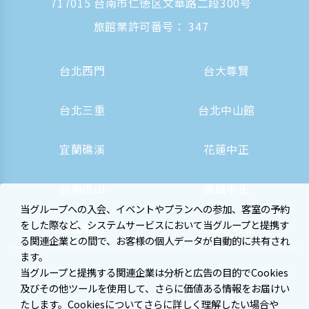
717015 台南市仁徳区文華路二段300号
旅館業許可番号： 347
台北西門
台大尊賢
台北三重
台北中山館
宜蘭礁溪
花蓮中正
台南虎山
高雄中正
当グループへの入会、イベントやプランへの参加、客室の予約
をした際など、システムサービスにおいて当グループと提携す
高雄駅前
大阪心斎橋
る関連企業との間で、お客様の個人データが自動的に共有され
ます。
当グループと提携する関連企業は分析と広告の目的でCookies
及びその他ツールを使用して、さらに価値ある情報をお届けい
たします。Cookiesについてさらに詳しく理解したい場合や