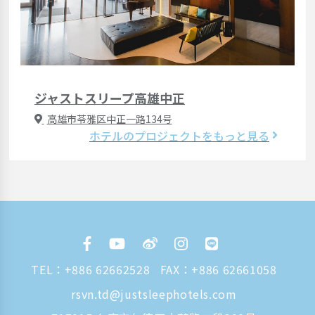
ジャストスリープ高雄中正
高雄市苓雅区中正一路134号
ホテルのプロジェクトをもっと見る
TEL：
+886 62662528
FAX：+886 62661058
rsvn.td@justsleephotels.com