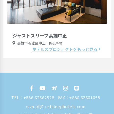
ジャストスリープ高雄中正
高雄市苓雅区中正一路134号
ホテルのプロジェクトをもっと見る
TEL：
+886 62662528
FAX：+886 62661058
rsvn.td@justsleephotels.com