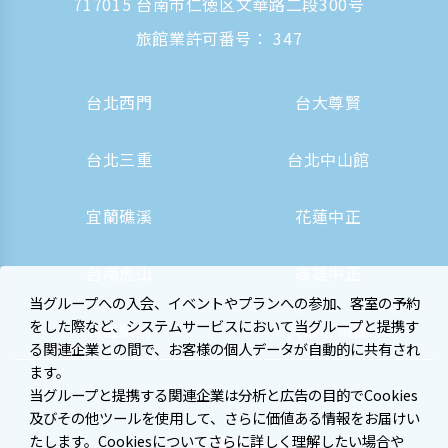
717015 台南市仁徳区文華路二段300号
旅館業許可番号： 347
台北西門
台大尊賢
台北三重
台北中山館
宜蘭礁溪
花蓮中正
台南虎山
高雄中正
当グループへの入会、イベントやプランへの参加、客室の予約
をした際など、システムサービスにおいて当グループと提携す
高雄駅前
大阪心斎橋
る関連企業との間で、お客様の個人データが自動的に共有され
ます。
当グループと提携する関連企業は分析と広告の目的でCookies
及びその他ツールを使用して、さらに価値ある情報をお届けい
たします。Cookiesについてさらに詳しく理解したい場合や