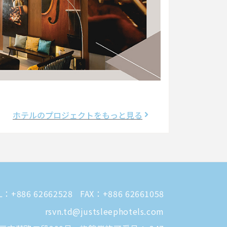
ホテルのプロジェクトをもっと見る
L：
+886 62662528
FAX：+886 62661058
rsvn.td@justsleephotels.com