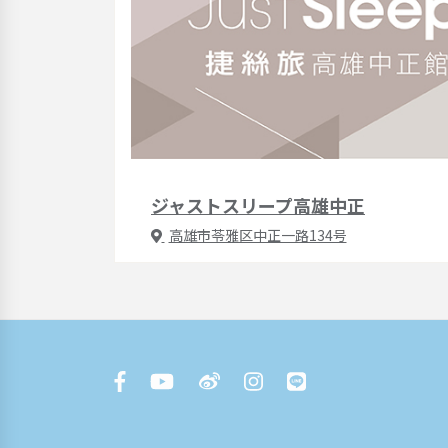
ジャストスリープ高雄中正
高雄市苓雅区中正一路134号