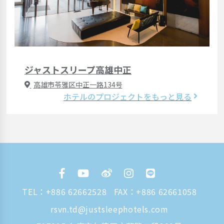
ジャストスリープ高雄中正
高雄市苓雅区中正一路134号
ホテルのプロジェクトをもっと見る
TEL：
+886 62662528
FAX：+886 62661058
rsvn.td@justsleephotels.com