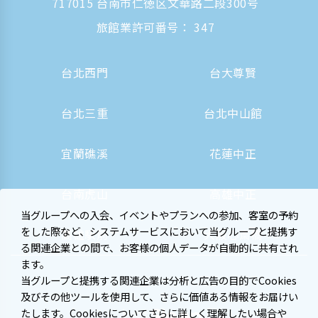
717015 台南市仁徳区文華路二段300号
旅館業許可番号： 347
台北西門
台大尊賢
台北三重
台北中山館
宜蘭礁溪
花蓮中正
台南虎山
高雄中正
当グループへの入会、イベントやプランへの参加、客室の予約
をした際など、システムサービスにおいて当グループと提携す
高雄駅前
大阪心斎橋
る関連企業との間で、お客様の個人データが自動的に共有され
ます。
当グループと提携する関連企業は分析と広告の目的でCookies
及びその他ツールを使用して、さらに価値ある情報をお届けい
たします。Cookiesについてさらに詳しく理解したい場合や