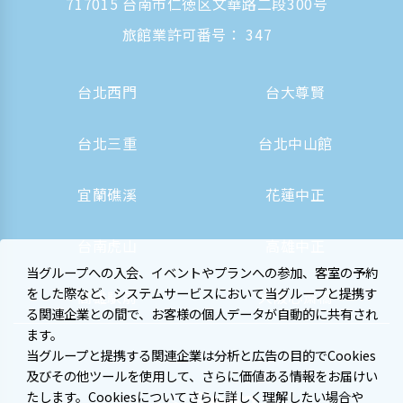
717015 台南市仁徳区文華路二段300号
旅館業許可番号： 347
台北西門
台大尊賢
台北三重
台北中山館
宜蘭礁溪
花蓮中正
台南虎山
高雄中正
当グループへの入会、イベントやプランへの参加、客室の予約
をした際など、システムサービスにおいて当グループと提携す
高雄駅前
大阪心斎橋
る関連企業との間で、お客様の個人データが自動的に共有され
ます。
当グループと提携する関連企業は分析と広告の目的でCookies
及びその他ツールを使用して、さらに価値ある情報をお届けい
たします。Cookiesについてさらに詳しく理解したい場合や