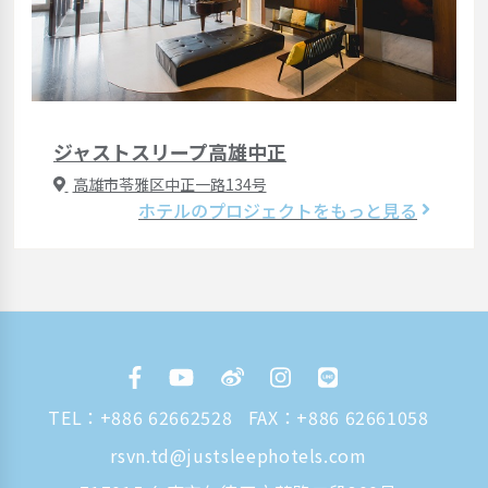
ジャストスリープ高雄中正
高雄市苓雅区中正一路134号
ホテルのプロジェクトをもっと見る
TEL：
+886 62662528
FAX：+886 62661058
rsvn.td@justsleephotels.com