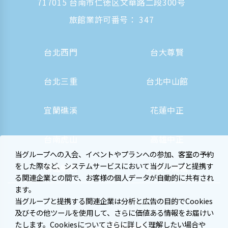
717015 台南市仁徳区文華路二段300号
旅館業許可番号： 347
台北西門
台大尊賢
台北三重
台北中山館
宜蘭礁溪
花蓮中正
台南虎山
高雄中正
当グループへの入会、イベントやプランへの参加、客室の予約
をした際など、システムサービスにおいて当グループと提携す
高雄駅前
大阪心斎橋
る関連企業との間で、お客様の個人データが自動的に共有され
ます。
当グループと提携する関連企業は分析と広告の目的でCookies
及びその他ツールを使用して、さらに価値ある情報をお届けい
たします。Cookiesについてさらに詳しく理解したい場合や