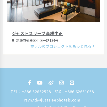
ジャストスリープ高雄中正
高雄市苓雅区中正一路134号
ホテルのプロジェクトをもっと見る
TEL：
+886 62662528
FAX：+886 62661058
rsvn.td@justsleephotels.com