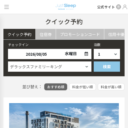
公式サイト
クイック予約
クイック予約
住宿券
プロモーションコード
信用卡優
チェックイン
泊数
水曜日
デラックスファミリーキング
検索
並び替え：
おすすめ順
料金が低い順
料金が高い順