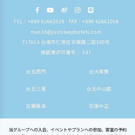
TEL：
+886 62662528
FAX：+886 62661058
rsvn.td@justsleephotels.com
717015 台南市仁徳区文華路二段300号
旅館業許可番号： 347
台北西門
台大尊賢
台北三重
台北中山館
宜蘭礁溪
花蓮中正
台南虎山
高雄中正
当グループへの入会、イベントやプランへの参加、客室の予約