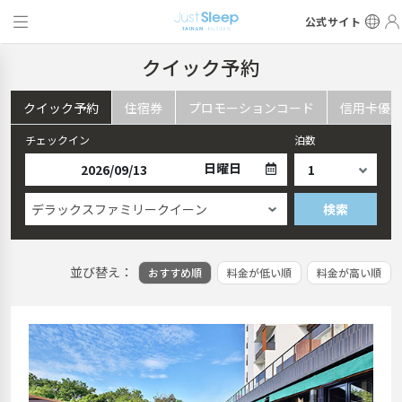
公式サイト
クイック予約
クイック予約
住宿券
プロモーションコード
信用卡優
チェックイン
泊数
日曜日
デラックスファミリークイーン
検索
並び替え：
おすすめ順
料金が低い順
料金が高い順