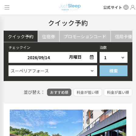
公式サイト
クイック予約
クイック予約
住宿券
プロモーションコード
信用卡優
チェックイン
泊数
月曜日
スーペリアフォース
検索
並び替え：
おすすめ順
料金が低い順
料金が高い順