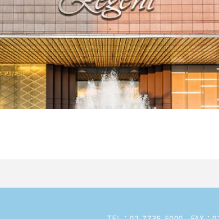
TEL：
02-7735-5000
FAX：02