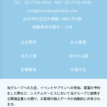
TEL：
02-7735-5000
FAX：02-7735-5009
rsvn@justsleephotels.com
台北市中正区中華路一段41号5階
旅館業許可番号： 348
台北西門
台大尊賢
台北三重
台北中山館
宜蘭礁溪
花蓮中正
台南虎山
高雄中正
当グループへの入会、イベントやプランへの参加、客室の予約
をした際など、システムサービスにおいて当グループと提携す
高雄駅前
大阪心斎橋
る関連企業との間で、お客様の個人データが自動的に共有され
ます。