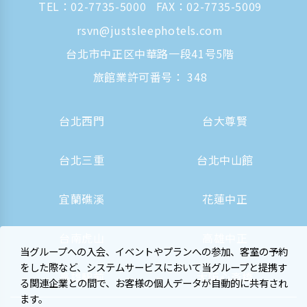
TEL：
02-7735-5000
FAX：02-7735-5009
rsvn@justsleephotels.com
台北市中正区中華路一段41号5階
旅館業許可番号： 348
台北西門
台大尊賢
台北三重
台北中山館
宜蘭礁溪
花蓮中正
台南虎山
高雄中正
当グループへの入会、イベントやプランへの参加、客室の予約
をした際など、システムサービスにおいて当グループと提携す
高雄駅前
大阪心斎橋
る関連企業との間で、お客様の個人データが自動的に共有され
ます。