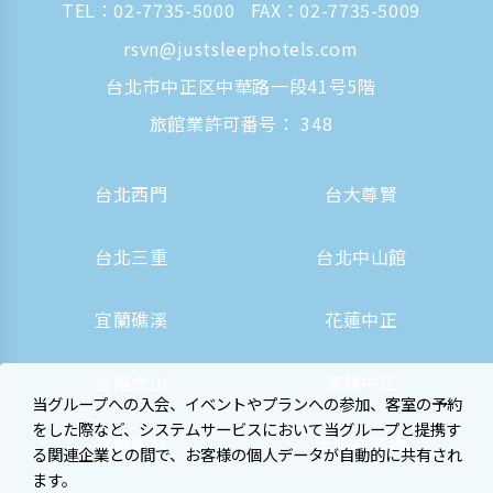
TEL：
02-7735-5000
FAX：02-7735-5009
rsvn@justsleephotels.com
台北市中正区中華路一段41号5階
旅館業許可番号： 348
台北西門
台大尊賢
台北三重
台北中山館
宜蘭礁溪
花蓮中正
台南虎山
高雄中正
当グループへの入会、イベントやプランへの参加、客室の予約
をした際など、システムサービスにおいて当グループと提携す
高雄駅前
大阪心斎橋
る関連企業との間で、お客様の個人データが自動的に共有され
ます。