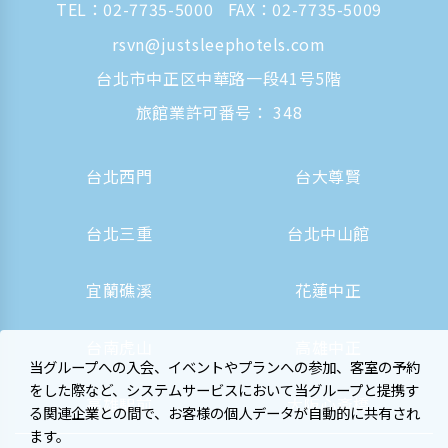
TEL：
02-7735-5000
FAX：02-7735-5009
rsvn@justsleephotels.com
台北市中正区中華路一段41号5階
旅館業許可番号： 348
台北西門
台大尊賢
台北三重
台北中山館
宜蘭礁溪
花蓮中正
台南虎山
高雄中正
当グループへの入会、イベントやプランへの参加、客室の予約
をした際など、システムサービスにおいて当グループと提携す
高雄駅前
大阪心斎橋
る関連企業との間で、お客様の個人データが自動的に共有され
ます。