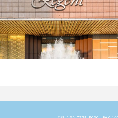
TEL：
02-7735-5000
FAX：02