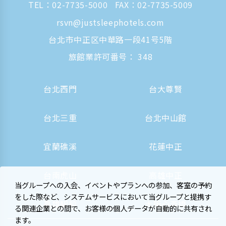
TEL：
02-7735-5000
FAX：02-7735-5009
rsvn@justsleephotels.com
台北市中正区中華路一段41号5階
旅館業許可番号： 348
台北西門
台大尊賢
台北三重
台北中山館
宜蘭礁溪
花蓮中正
台南虎山
高雄中正
当グループへの入会、イベントやプランへの参加、客室の予約
をした際など、システムサービスにおいて当グループと提携す
高雄駅前
大阪心斎橋
る関連企業との間で、お客様の個人データが自動的に共有され
ます。