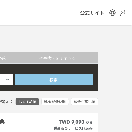
公式サイト
予約
空室状況をチェック
検索
び替え：
おすすめ順
料金が低い順
料金が高い順
典
TWD 9,090
から
税金及びサービス料込み