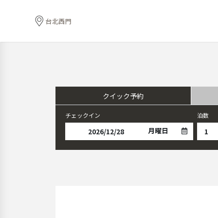
台北西門
クイック予約
チェックイン
泊数
月曜日