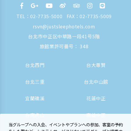
TEL：
02-7735-5000
FAX：02-7735-5009
rsvn@justsleephotels.com
台北市中正区中華路一段41号5階
旅館業許可番号： 348
台北西門
台大尊賢
台北三重
台北中山館
宜蘭礁溪
花蓮中正
台南虎山
高雄中正
当グループへの入会、イベントやプランへの参加、客室の予約