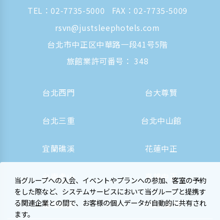
TEL：
02-7735-5000
FAX：02-7735-5009
rsvn@justsleephotels.com
台北市中正区中華路一段41号5階
旅館業許可番号： 348
台北西門
台大尊賢
台北三重
台北中山館
宜蘭礁溪
花蓮中正
台南虎山
高雄中正
当グループへの入会、イベントやプランへの参加、客室の予約
をした際など、システムサービスにおいて当グループと提携す
る関連企業との間で、お客様の個人データが自動的に共有され
高雄駅前
大阪心斎橋
ます。