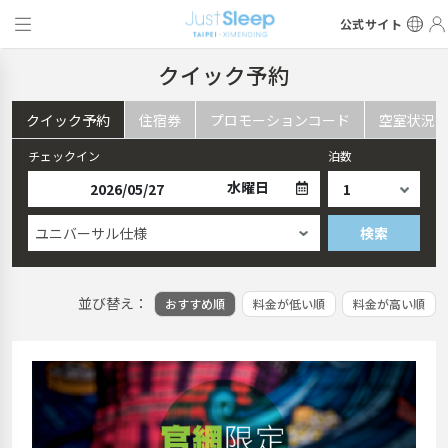
公式サイト
クイック予約
クイック予約
住宿券
プロモーションコード
空室状況
チェックイン
泊数
水曜日
ユニバーサル仕様
検索
並び替え：
おすすめ順
料金が低い順
料金が高い順