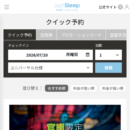
公式サイト
クイック予約
クイック予約
住宿券
プロモーションコード
空室状況
チェックイン
泊数
月曜日
ユニバーサル仕様
検索
並び替え：
おすすめ順
料金が低い順
料金が高い順