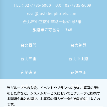
TEL：
02-7735-5000
FAX：02-7735-5009
rsvn@justsleephotels.com
台北市中正区中華路一段41号5階
旅館業許可番号： 348
台北西門
台大尊賢
台北三重
台北中山館
宜蘭礁溪
花蓮中正
台南虎山
高雄中正
当グループへの入会、イベントやプランへの参加、客室の予約
をした際など、システムサービスにおいて当グループと提携す
る関連企業との間で、お客様の個人データが自動的に共有され
高雄駅前
大阪心斎橋
ます。