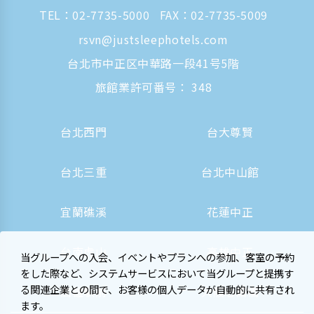
TEL：
02-7735-5000
FAX：02-7735-5009
rsvn@justsleephotels.com
台北市中正区中華路一段41号5階
旅館業許可番号： 348
台北西門
台大尊賢
台北三重
台北中山館
宜蘭礁溪
花蓮中正
台南虎山
高雄中正
当グループへの入会、イベントやプランへの参加、客室の予約
をした際など、システムサービスにおいて当グループと提携す
る関連企業との間で、お客様の個人データが自動的に共有され
高雄駅前
大阪心斎橋
ます。