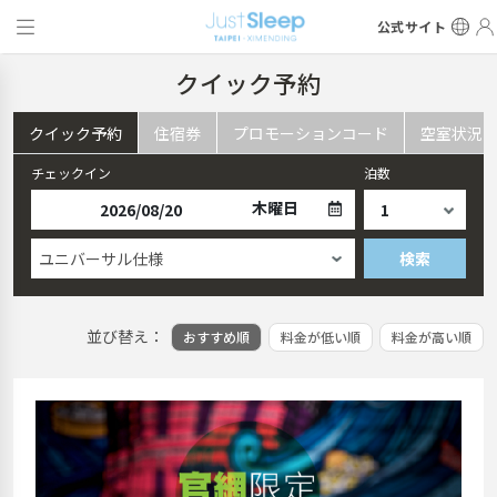
公式サイト
クイック予約
クイック予約
住宿券
プロモーションコード
空室状況
チェックイン
泊数
木曜日
ユニバーサル仕様
検索
並び替え：
おすすめ順
料金が低い順
料金が高い順