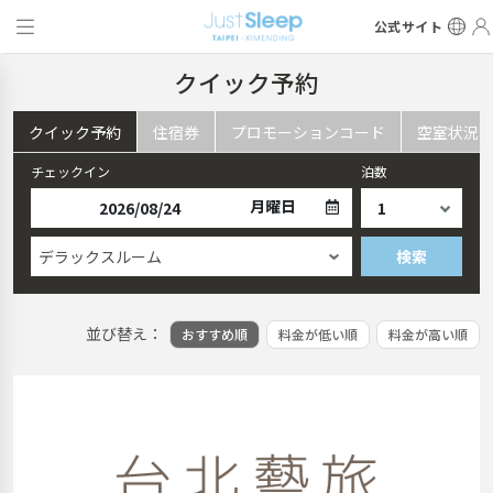
公式サイト
クイック予約
クイック予約
住宿券
プロモーションコード
空室状況
チェックイン
泊数
月曜日
デラックスルーム
検索
並び替え：
おすすめ順
料金が低い順
料金が高い順