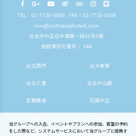
TEL：
02-7735-5000
FAX：02-7735-5009
rsvn@justsleephotels.com
台北市中正区中華路一段41号5階
旅館業許可番号： 348
台北西門
台大尊賢
台北三重
台北中山館
宜蘭礁溪
花蓮中正
台南虎山
高雄中正
当グループへの入会、イベントやプランへの参加、客室の予約
をした際など、システムサービスにおいて当グループと提携す
高雄駅前
大阪心斎橋