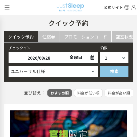
公式サイト
クイック予約
クイック予約
住宿券
プロモーションコード
空室状況
チェックイン
泊数
金曜日
ユニバーサル仕様
検索
並び替え：
おすすめ順
料金が低い順
料金が高い順