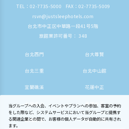
TEL：
02-7735-5000
FAX：02-7735-5009
rsvn@justsleephotels.com
台北市中正区中華路一段41号5階
旅館業許可番号： 348
台北西門
台大尊賢
台北三重
台北中山館
宜蘭礁溪
花蓮中正
台南虎山
高雄中正
当グループへの入会、イベントやプランへの参加、客室の予約
をした際など、システムサービスにおいて当グループと提携す
る関連企業との間で、お客様の個人データが自動的に共有され
高雄駅前
大阪心斎橋
ます。