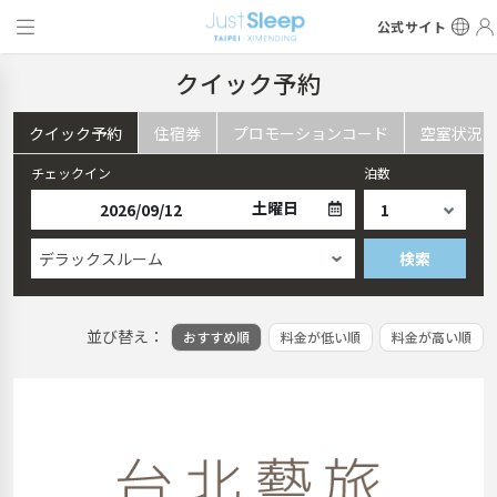
公式サイト
クイック予約
クイック予約
住宿券
プロモーションコード
空室状況
チェックイン
泊数
土曜日
デラックスルーム
検索
並び替え：
おすすめ順
料金が低い順
料金が高い順