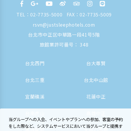
TEL：
02-7735-5000
FAX：02-7735-5009
rsvn@justsleephotels.com
台北市中正区中華路一段41号5階
旅館業許可番号： 348
台北西門
台大尊賢
台北三重
台北中山館
宜蘭礁溪
花蓮中正
台南虎山
高雄中正
当グループへの入会、イベントやプランへの参加、客室の予約
をした際など、システムサービスにおいて当グループと提携す
高雄駅前
大阪心斎橋