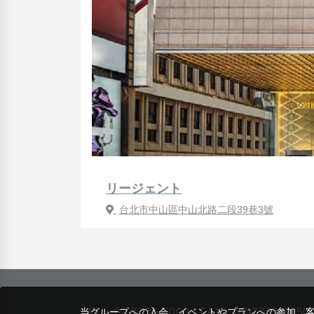
リージェント
台北市中山區中山北路二段39巷3號
当グループへの入会、イベントやプランへの参加、
TEL：
02-7735-5000
FAX：02-7735-5050