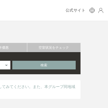
公式サイト
卡優惠
空室状況をチェック
検索
してみてください。また、本グループ同地域