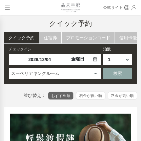
公式サイト
クイック予約
クイック予約
住宿券
プロモーションコード
信用卡優
チェックイン
泊数
金曜日
スーペリアキングルーム
検索
並び替え：
おすすめ順
料金が低い順
料金が高い順