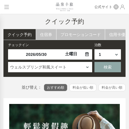
公式サイト
クイック予約
クイック予約
住宿券
プロモーションコード
信用卡優
チェックイン
泊数
土曜日
ウェルスプリング和風スイート
検索
並び替え：
おすすめ順
料金が低い順
料金が高い順