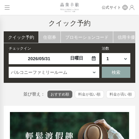
公式サイト
クイック予約
クイック予約
住宿券
プロモーションコード
信用卡優
チェックイン
泊数
日曜日
バルコニーファミリールーム
検索
並び替え：
おすすめ順
料金が低い順
料金が高い順