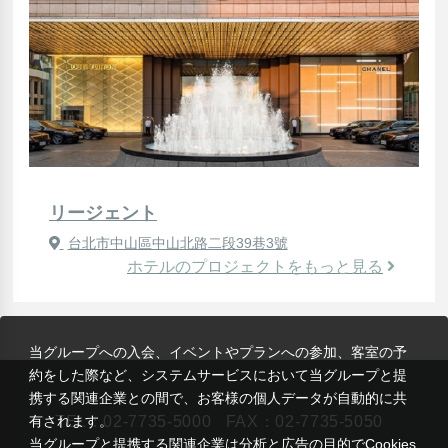
リージェント
台北市中山區中山北路二段39巷3號
ホテルのプロジェクトをもっと見る
当グループへの入会、イベントやプランへの参加、客室の予
約をした際など、システムサービスにおいて当グループと提
携する関連企業との間で、お客様の個人データが自動的に共
TEL：
02-7735-5000
FAX：02-7735-5050
有されます。
当グループと提携する関連企業は分析と広告の目的でCookies