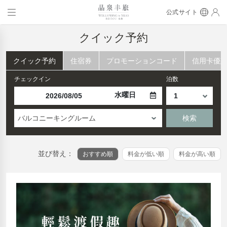
公式サイト
クイック予約
クイック予約
住宿券
プロモーションコード
信用卡優
チェックイン
泊数
水曜日
バルコニーキングルーム
検索
並び替え：
おすすめ順
料金が低い順
料金が高い順