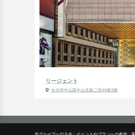
リージェント
台北市中山區中山北路二段39巷3號
当グループへの入会、イベントやプランへの参加、
TEL：
02-7735-5000
FAX：02-7735-5050