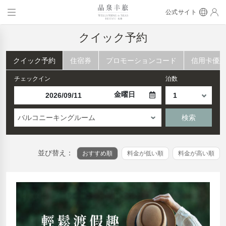
公式サイト
クイック予約
クイック予約
住宿券
プロモーションコード
信用卡優
チェックイン
泊数
金曜日
バルコニーキングルーム
検索
並び替え：
おすすめ順
料金が低い順
料金が高い順