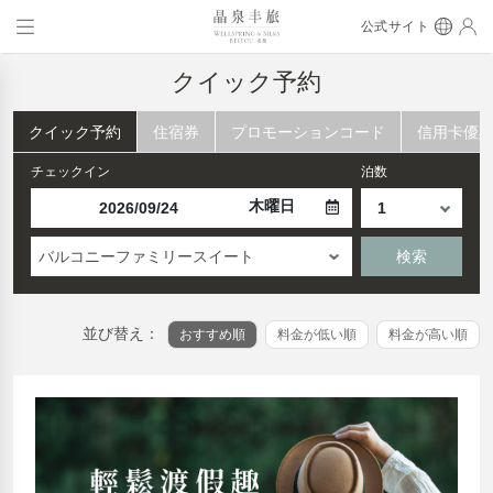
公式サイト
クイック予約
クイック予約
住宿券
プロモーションコード
信用卡優
チェックイン
泊数
木曜日
バルコニーファミリースイート
検索
並び替え：
おすすめ順
料金が低い順
料金が高い順