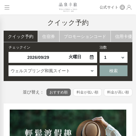
公式サイト
クイック予約
クイック予約
住宿券
プロモーションコード
信用卡優
チェックイン
泊数
火曜日
ウェルスプリング和風スイート
検索
並び替え：
おすすめ順
料金が低い順
料金が高い順