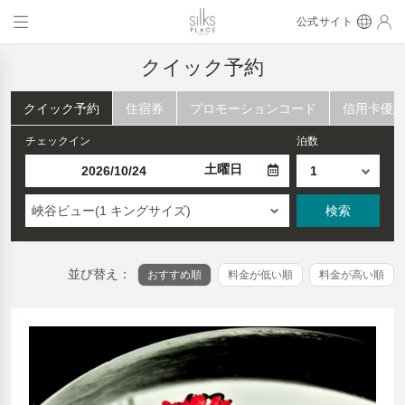
公式サイト
クイック予約
クイック予約
住宿券
プロモーションコード
信用卡優
チェックイン
泊数
土曜日
峽谷ビュー(1 キングサイズ)
検索
並び替え：
おすすめ順
料金が低い順
料金が高い順