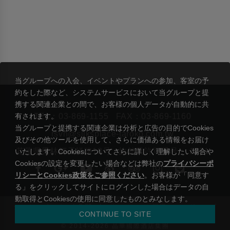
当グループへの入会、イベントやプランへの参加、客室の予
約をした際など、システムサービスにおいて当グループと提
携する関連企業との間で、お客様の個人データが自動的に共
有されます。
TEL：
03-869-1155
FAX：03-869-1160
当グループと提携する関連企業は分析と広告の目的でCookies
rsvn@silksplace-taroko.com.tw
及びその他ツールを使用して、さらに価値ある情報をお届け
花蓮県秀林郷天祥路18号
旅館業許可番号： 1551
いたします。Cookiesについてさらに詳しく理解したい場合や
Cookiesの設定を変更したい場合などは弊社の
プライバシーポ
リシーとCookies政策をご参照ください
。お客様が「同意す
る」をクリックしてサイトにログインした場合はデータの自
動取得とCookiesの使用に同意したものとみなします。
|
シルクスプレイス太魯閣
リージェント国際ホテルグループ
CONTINUE TO SITE
プライバシーステートメント及びクッキーポリシー
© 2014-2026 晶華國際酒店集團