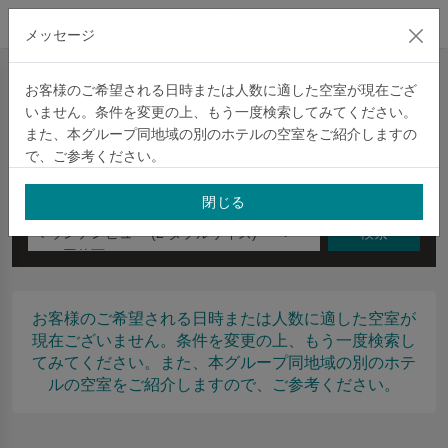
公式サイト
メッセージ
クイック予約
お客様のご希望される日時または人数に適した空室が現在ござ
いません。条件を変更の上、もう一度検索してみてください。
クイック予約
住宿券
プロモーションコード
信用卡優
また、本グループ同地域の別のホテルの空室をご紹介しますの
で、ご参考ください。
チェックイン
泊数
日曜日
閉じる
マウンテンビュー (2 ダブルサイズ) – ペ
検索
ット同伴可
お客様のご希望される日時または人数に適した空室が
現在ございません。条件を変更の上、もう一度検索し
てみてください。また、本グループ同地域の別のホテ
ルの空室をご紹介しますので、ご参考ください。