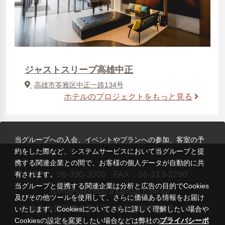
ジャストスリープ高雄中正
高雄市苓雅区中正一路134号
ホテルのプロジェクトをもっと見る
当グループへの入会、イベントやプランへの参加、客室の予
約をした際など、システムサービスにおいて当グループと提
携する関連企業との間で、お客様の個人データが自動的に共
TEL：
06-390-3000
FAX：06-213-2290
有されます。
当グループと提携する関連企業は分析と広告の目的でCookies
rsvn@silksplace-tainan.com.tw
及びその他ツールを使用して、さらに価値ある情報をお届け
台南市中西区和意路1号
旅館業許可番号： 273
いたします。Cookiesについてさらに詳しく理解したい場合や
Cookiesの設定を変更したい場合などは弊社の
プライバシーポ