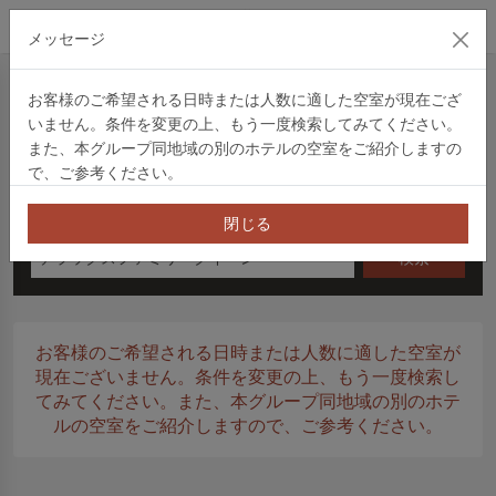
公式サイト
メッセージ
クイック予約
お客様のご希望される日時または人数に適した空室が現在ござ
いません。条件を変更の上、もう一度検索してみてください。
クイック予約
住宿券
プロモーションコード
信用卡優
また、本グループ同地域の別のホテルの空室をご紹介しますの
で、ご参考ください。
チェックイン
泊数
金曜日
閉じる
デラックスファミリークイーン
検索
お客様のご希望される日時または人数に適した空室が
現在ございません。条件を変更の上、もう一度検索し
てみてください。また、本グループ同地域の別のホテ
ルの空室をご紹介しますので、ご参考ください。