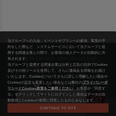
当グループへの入会、イベントやプランへの参加、客室の予
約をした際など、システムサービスにおいて当グループと提
携する関連企業との間で、お客様の個人データが自動的に共
有されます。
TEL：
06-390-3000
FAX：06-213-2290
当グループと提携する関連企業は分析と広告の目的でCookies
rsvn@silksplace-tainan.com.tw
及びその他ツールを使用して、さらに価値ある情報をお届け
台南市中西区和意路1号
旅館業許可番号： 273
いたします。Cookiesについてさらに詳しく理解したい場合や
Cookiesの設定を変更したい場合などは弊社の
プライバシーポ
リシーとCookies政策をご参照ください
。お客様が「同意す
る」をクリックしてサイトにログインした場合はデータの自
こんにちは。晶寶（ジンバオ）が質問に
お答えします。
動取得とCookiesの使用に同意したものとみなします。
|
シルクスプレイス台南
リージェント国際ホテルグループ
CONTINUE TO SITE
プライバシーステートメント及びクッキーポリシー
© 2014-2026 晶華國際酒店集團