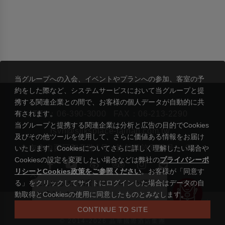
当グループへの入会、イベントやプランへの参加、客室の予
約をした際など、システムサービスにおいて当グループと提
携する関連企業との間で、お客様の個人データが自動的に共
有されます。
TEL：
06-390-3000
FAX：06-213-2290
当グループと提携する関連企業は分析と広告の目的でCookies
rsvn@silksplace-tainan.com.tw
及びその他ツールを使用して、さらに価値ある情報をお届け
台南市中西区和意路1号
旅館業許可番号： 273
いたします。Cookiesについてさらに詳しく理解したい場合や
Cookiesの設定を変更したい場合などは弊社の
プライバシーポ
リシーとCookies政策をご参照ください
。お客様が「同意す
る」をクリックしてサイトにログインした場合はデータの自
こんにちは。晶寶（ジンバオ）が質問に
お答えします。
動取得とCookiesの使用に同意したものとみなします。
|
シルクスプレイス台南
リージェント国際ホテルグループ
CONTINUE TO SITE
プライバシーステートメント及びクッキーポリシー
© 2014-2026 晶華國際酒店集團