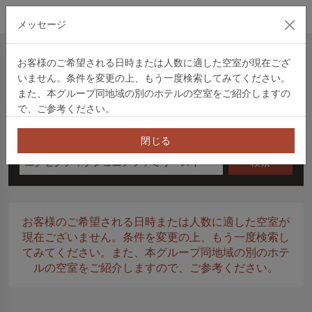
公式サイト
メッセージ
クイック予約
お客様のご希望される日時または人数に適した空室が現在ござ
いません。条件を変更の上、もう一度検索してみてください。
クイック予約
住宿券
プロモーションコード
信用卡優
また、本グループ同地域の別のホテルの空室をご紹介しますの
で、ご参考ください。
チェックイン
泊数
日曜日
閉じる
エグゼクティブジュニアファミリースイ
検索
ート クイーン
お客様のご希望される日時または人数に適した空室が
現在ございません。条件を変更の上、もう一度検索し
てみてください。また、本グループ同地域の別のホテ
ルの空室をご紹介しますので、ご参考ください。