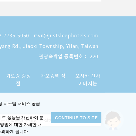
-7735-5050
rsvn@justsleephotels.com
eyang Rd., Jiaoxi Township, Yilan, Taiwan
관광숙박업 등록번호： 220
가오슝 종정
가오슝역 점
오사카 신사
점
이바시는
상 시스템 서비스 공급
이트 성능을 개선하여 분
CONTINUE TO SITE
든지 말씀해 주세요. 친절하게 안내해 드리겠습니다.
 방법에 대한 자세한 내
동의하게 됩니다.