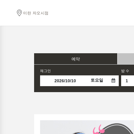
이란 자오시점
예약
체그인
밤 수
토요일