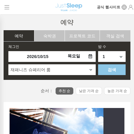
공식 웹사이트
예약
예약
숙박권
프로젝트 코드
객실 검색
체그인
밤 수
목요일
재패니즈 슈페리어 룸
검색
순서：
추천 순
낮은 가격 순
높은 가격 순