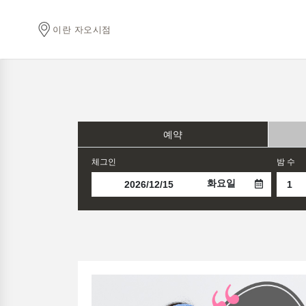
이란 자오시점
예약
체그인
밤 수
화요일