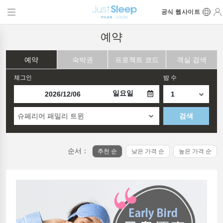
공식 웹사이트
예약
예약
숙박권
프로젝트 코드
객실 검색
체그인
밤 수
일요일
슈페리어 패밀리 트윈
검색
순서：
추천 순
낮은 가격 순
높은 가격 순