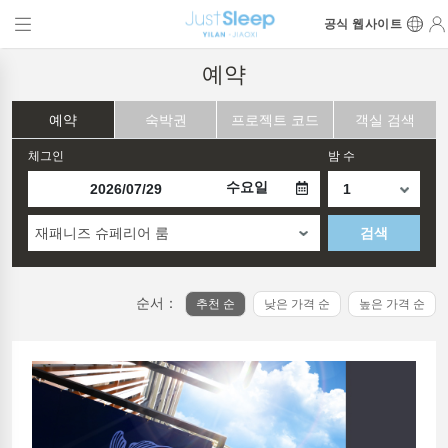
공식 웹사이트
예약
예약
숙박권
프로젝트 코드
객실 검색
체그인
밤 수
수요일
재패니즈 슈페리어 룸
검색
순서：
추천 순
낮은 가격 순
높은 가격 순