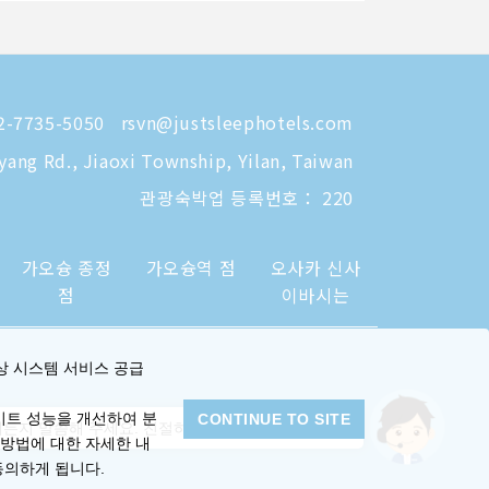
-7735-5050
rsvn@justsleephotels.com
eyang Rd., Jiaoxi Township, Yilan, Taiwan
관광숙박업 등록번호： 220
가오슝 종정
가오슝역 점
오사카 신사
점
이바시는
상 시스템 서비스 공급
이트 성능을 개선하여 분
CONTINUE TO SITE
든지 말씀해 주세요. 친절하게 안내해 드리겠습니다.
 방법에 대한 자세한 내
동의하게 됩니다.