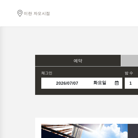
이란 자오시점
예약
체그인
밤 수
화요일