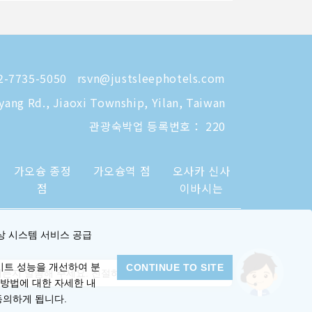
-7735-5050
rsvn@justsleephotels.com
eyang Rd., Jiaoxi Township, Yilan, Taiwan
관광숙박업 등록번호： 220
가오슝 종정
가오슝역 점
오사카 신사
점
이바시는
상 시스템 서비스 공급
이트 성능을 개선하여 분
CONTINUE TO SITE
든지 말씀해 주세요. 친절하게 안내해 드리겠습니다.
 방법에 대한 자세한 내
동의하게 됩니다.