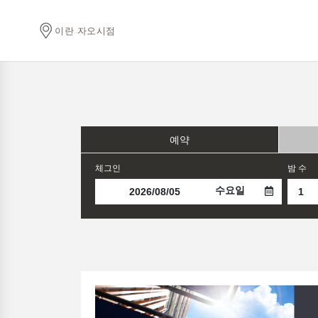
이란 자오시점
예약
체그인
밤 수
수요일