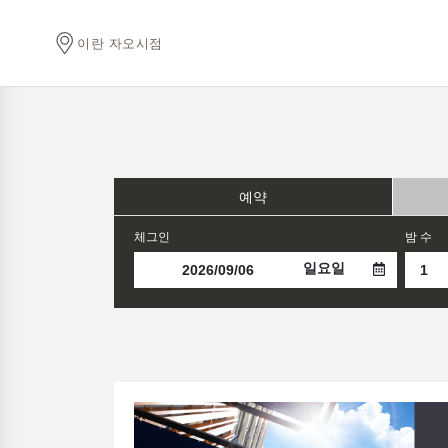
이란 자오시점
예약
체그인
밤 수
일요일