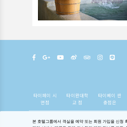
타이페이 시
타이완대학
타이베이 싼
먼점
교 점
충점은
본 호텔그룹에서 객실을 예약 또는 회원 가입을 신청 