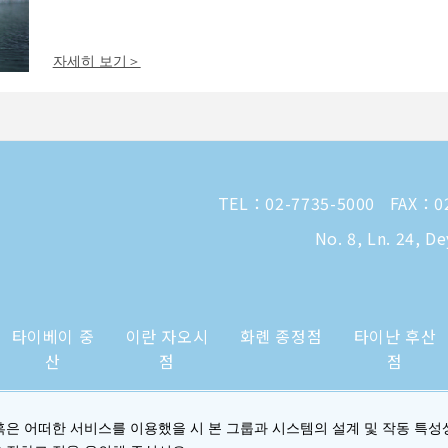
자세히 보기＞
TEL：
02-7735-5000
FAX：02
No. 8, Ln. 24, D
타이베이 중
이란 자오시
화롄 종정점
타이난 후산
산
점
점
혹은 어떠한 서비스를 이용했을 시 본 그룹과 시스템의 설계 및 작동 특성