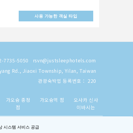
사용 가능한 객실 타입
-7735-5050
rsvn@justsleephotels.com
eyang Rd., Jiaoxi Township, Yilan, Taiwan
관광숙박업 등록번호： 220
가오슝 종정
가오슝역 점
오사카 신사
점
이바시는
상 시스템 서비스 공급