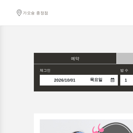
가오슝 종정점
예약
체그인
밤 수
목요일