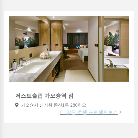
저스트슬립 가오슝역 점
가오슝시 신싱취 쫑산1루 280하오
더 많은 호텔 프로젝트보기