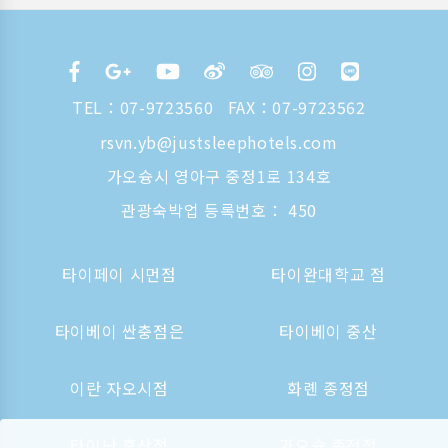
TEL：
07-9723560
FAX：07-9723562
rsvn.yb@justsleephotels.com
가오슝시 영아구 중정1로 134호
관광숙박업 등록번호： 450
타이페이 시먼점
타이완대학교 점
타이베이 싼충점은
타이베이 중산
이란 자오시점
화롄 종정점
타이난 후산점
가오슝 종정점